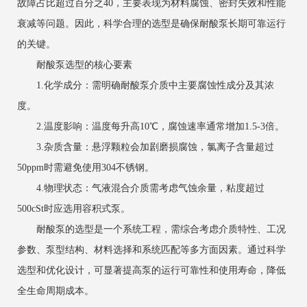
故障占比超过百分之40，主要表现为材料腐蚀、密封失效和性能
衰减等问题。因此，科学合理的选型是确保耐酸泵长期可靠运行
的关键。
耐酸泵选型的核心要素
1.化学成分：需明确耐酸泵介质中主要腐蚀性成分及其浓
度。
2.温度影响：温度每升高10℃，腐蚀速率通常增加1.5-3倍。
3.杂质含量：悬浮颗粒会加剧磨损腐蚀，氯离子含量超过
50ppm时需避免使用304不锈钢。
4.物理状态：气液混合介质需考虑气蚀余量，粘度超过
500cSt时应选用容积式泵。
耐酸泵的选型是一个系统工程，需综合考虑介质特性、工况
参数、泵型结构、材料选择和系统匹配等多方面因素。通过科学
选型和优化设计，可显著提高泵的运行可靠性和使用寿命，降低
全生命周期成本。