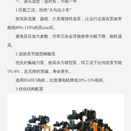
一、源头选型：选对泵，节能一半
1.匹配工况，拒绝“大马拉小车”
按实际流量、扬程、介质腐蚀性选泵，让运行点落在泵效率
曲线80%-110%的高xiao区。
避免盲目放大参数，功率冗余会导致效率大幅下降、能耗虚
高。
2.选效高节能型耐酸泵
优先衬氟磁力泵、效高水力模型泵，同工况下比传统泵节能
5%-8%，且无密封泄漏、寿命更长。
选用IE4/IE5电机，比普通电机降低10%-15%电耗。
3.优化结构配置