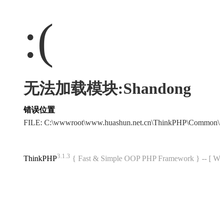
:(
无法加载模块:Shandong
错误位置
FILE: C:\wwwroot\www.huashun.net.cn\ThinkPHP\Common\
3.1.3
ThinkPHP
{ Fast & Simple OOP PHP Framework } -- 