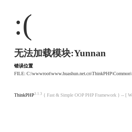
:(
无法加载模块:Yunnan
错误位置
FILE: C:\wwwroot\www.huashun.net.cn\ThinkPHP\Common\
3.1.3
ThinkPHP
{ Fast & Simple OOP PHP Framework } -- 