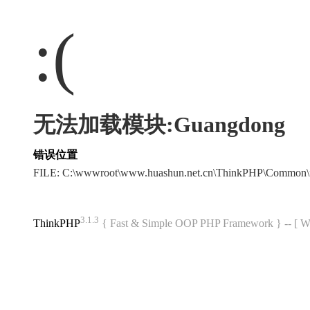
:(
无法加载模块:Guangdong
错误位置
FILE: C:\wwwroot\www.huashun.net.cn\ThinkPHP\Common\
3.1.3
ThinkPHP
{ Fast & Simple OOP PHP Framework } -- 