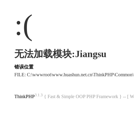
:(
无法加载模块:Jiangsu
错误位置
FILE: C:\wwwroot\www.huashun.net.cn\ThinkPHP\Common\
3.1.3
ThinkPHP
{ Fast & Simple OOP PHP Framework } -- 